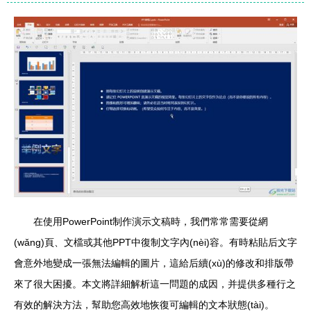
在使用PowerPoint制作演示文稿時，我們常常需要從網
(wǎng)頁、文檔或其他PPT中復制文字內(nèi)容。有時粘貼后文字
會意外地變成一張無法編輯的圖片，這給后續(xù)的修改和排版帶
來了很大困擾。本文將詳細解析這一問題的成因，并提供多種行之
有效的解決方法，幫助您高效地恢復可編輯的文本狀態(tài)。