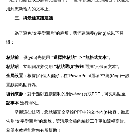
用到您新輸入的文本上。
三、與最佳實踐建議
為了避免“文字變圖片”的麻煩，我們建議養(yǎng)成以下習
慣：
粘貼前
：優(yōu)先使用
“選擇性粘貼” -> “無格式文本”
。
粘貼后
：立即關注并使用
“粘貼選項”按鈕
選擇“只保留文本”。
全局設置
：根據(jù)個人偏好，在“PowerPoint選項”中統(tǒng)一設
置默認粘貼行為。
復雜來源
：對于難以直接復制的網(wǎng)頁或PDF，可先粘貼至
記事本
進行凈化。
掌握這些技巧，您就能完全掌控PPT中的文本內(nèi)容，徹底
告別“文字變圖片”的尷尬，讓演示文稿的編輯工作更加流暢高效。
希望本教程能對您有所幫助！