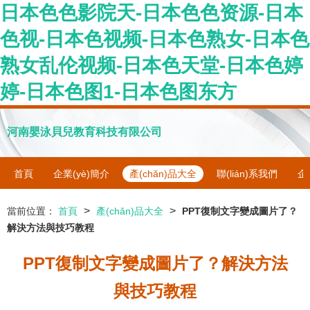
日本色色影院天-日本色色资源-日本
色视-日本色视频-日本色熟女-日本色
熟女乱伦视频-日本色天堂-日本色婷
婷-日本色图1-日本色图东方
河南嬰泳貝兒教育科技有限公司
首頁
企業(yè)簡介
產(chǎn)品大全
聯(lián)系我們
企
>
>
當前位置：
首頁
產(chǎn)品大全
PPT復制文字變成圖片了？
解決方法與技巧教程
PPT復制文字變成圖片了？解決方法
與技巧教程