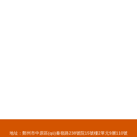
地址：鄭州市中原區(qū)秦嶺路238號院15號樓2單元9層110號