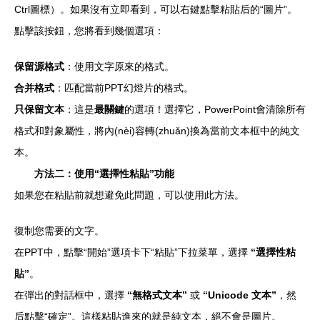
Ctrl圖標）。如果沒有立即看到，可以右鍵點擊粘貼后的“圖片”。
點擊該按鈕，您將看到幾個選項：
保留源格式
：使用文字原來的格式。
合并格式
：匹配當前PPT幻燈片的格式。
只保留文本
：這是
最關鍵
的選項！選擇它，PowerPoint會清除所有
格式和對象屬性，將內(nèi)容轉(zhuǎn)換為當前文本框中的純文
本。
方法二：使用“選擇性粘貼”功能
如果您在粘貼前就想避免此問題，可以使用此方法。
復制您需要的文字。
在PPT中，點擊“開始”選項卡下“粘貼”下拉菜單，選擇
“選擇性粘
貼”
。
在彈出的對話框中，選擇
“無格式文本”
或
“Unicode 文本”
，然
后點擊“確定”。這樣粘貼進來的就是純文本，絕不會是圖片。