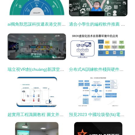
ai獨角獸思謀科技遞表港交所,沖刺 工業(yè)ai智能體第一股
適合小學生的編程軟件推薦 教學與技術(shù)開發(fā)指南
瑞立視VR創(chuàng)新課堂亮相第80屆中國教育裝備展，科技為教育賦能！
分布式AI訓練軟件棧與硬件棧技術(shù)詳解 從原理到教學開發(fā)實踐
超實用工程識圖教程 圖文并茂的教學軟件技術(shù)開發(fā)
預見2023 中國垃圾發(fā)電行業(yè)全景圖譜與發(fā)展趨勢