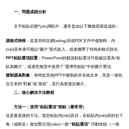
一、問題成因分析
文字粘貼后變?yōu)閳D片，通常是由以下幾個原因造成的：
源格式特殊
：從某些特定網(wǎng)頁或PDF文件中復制時，內
(nèi)容本身可能以“圖片”形式嵌入，或者攜帶了特殊的格式指令。
PPT粘貼選項設置
：PowerPoint的默認粘貼選項可能被設置為“粘
貼為圖片”，或者您無意中使用了“選擇性粘貼”中的圖片選項。
復制源為對象
：有時從其他PPT中復制的并非純文本，而是一個包
含文本的“對象”或“形狀”，其行為更接近圖片。
二、核心解決方法教程
方法一：使用“粘貼選項”按鈕（最常用）
這是最直接的方法。當您粘貼內(nèi)容后，在粘貼內(nèi)容的右下
角（或附近）會短暫出現(xiàn)一個
“粘貼選項”
浮動按鈕（一個