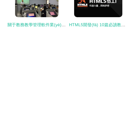
關于教務教學管理軟件業(yè)務培訓的技術(shù)實踐指南
HTML5開發(fā) 10篇必讀教學與技術(shù)推薦文章