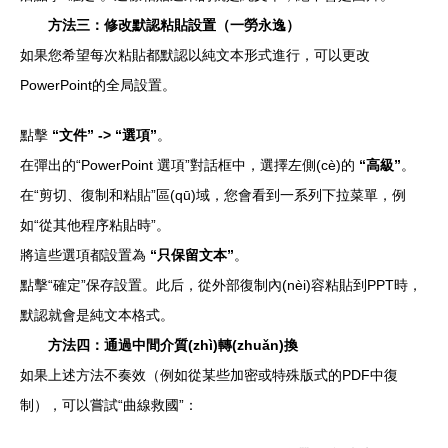
方法三：修改默認粘貼設置（一勞永逸）
如果您希望每次粘貼都默認以純文本形式進行，可以更改
PowerPoint的全局設置。
點擊
“文件” -> “選項”
。
在彈出的“PowerPoint 選項”對話框中，選擇左側(cè)的
“高級”
。
在“剪切、復制和粘貼”區(qū)域，您會看到一系列下拉菜單，例
如“從其他程序粘貼時”。
將這些選項都設置為
“只保留文本”
。
點擊“確定”保存設置。此后，從外部復制內(nèi)容粘貼到PPT時，
默認就會是純文本格式。
方法四：通過中間介質(zhì)轉(zhuǎn)換
如果上述方法不奏效（例如從某些加密或特殊版式的PDF中復
制），可以嘗試“曲線救國”：