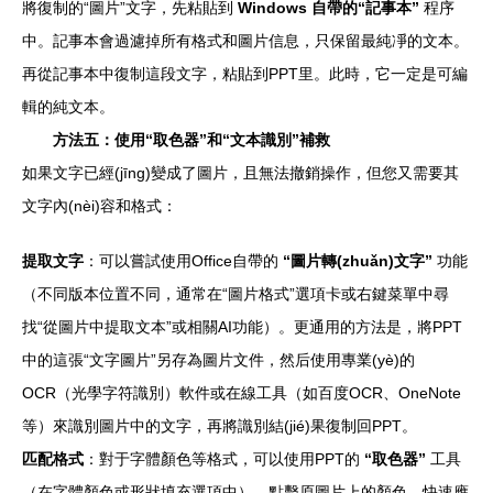
將復制的“圖片”文字，先粘貼到
Windows 自帶的“記事本”
程序
中。記事本會過濾掉所有格式和圖片信息，只保留最純凈的文本。
再從記事本中復制這段文字，粘貼到PPT里。此時，它一定是可編
輯的純文本。
方法五：使用“取色器”和“文本識別”補救
如果文字已經(jīng)變成了圖片，且無法撤銷操作，但您又需要其
文字內(nèi)容和格式：
提取文字
：可以嘗試使用Office自帶的
“圖片轉(zhuǎn)文字”
功能
（不同版本位置不同，通常在“圖片格式”選項卡或右鍵菜單中尋
找“從圖片中提取文本”或相關AI功能）。更通用的方法是，將PPT
中的這張“文字圖片”另存為圖片文件，然后使用專業(yè)的
OCR（光學字符識別）軟件或在線工具（如百度OCR、OneNote
等）來識別圖片中的文字，再將識別結(jié)果復制回PPT。
匹配格式
：對于字體顏色等格式，可以使用PPT的
“取色器”
工具
（在字體顏色或形狀填充選項中），點擊原圖片上的顏色，快速應